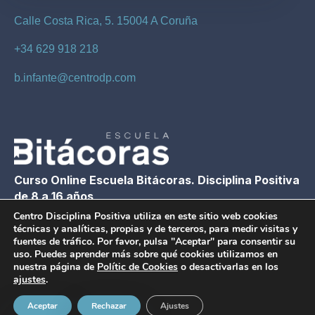
Calle Costa Rica, 5. 15004 A Coruña
+34 629 918 218
b.infante@centrodp.com
Curso Online Escuela Bitácoras. Disciplina Positiva
de 8 a 16 años
Centro Disciplina Positiva utiliza en este sitio web cookies
técnicas y analíticas, propias y de terceros, para medir visitas y
Ver curso
fuentes de tráfico. Por favor, pulsa "Aceptar" para consentir su
uso. Puedes aprender más sobre qué cookies utilizamos en
nuestra página de
Polític de Cookies
o desactivarlas en los
ajustes
.
Copyright © 2026 Centro Disciplina Positiva
Aviso Legal
|
Condiciones generales
|
Política
Aceptar
Rechazar
Ajustes