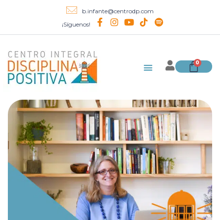
b.infante@centrodp.com
¡Síguenos!
0