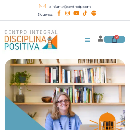
b.infante@centrodp.com
¡Síguenos!
0